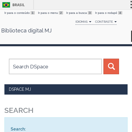
BRASIL
Ir para o conteúdo
1
Ir para o menu
2
Ir para a busca
3
Ir para o rodapé
4
Simplifique!
IDIOMAS
CONTRASTE
Comunica BR
Biblioteca digital MJ
Skip
Participe
navigation
Acesso à informação
Legislação
Canais
DSPACE MJ
SEARCH
Search: