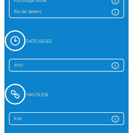
Psicologia Social
1
Rio de Janeiro
1
DATE ISSUED
2017
1
HAS FILE(S)
true
1