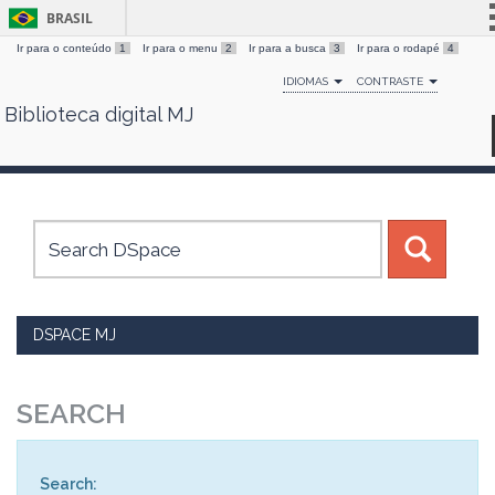
BRASIL
Ir para o conteúdo
1
Ir para o menu
2
Ir para a busca
3
Ir para o rodapé
4
Simplifique!
IDIOMAS
CONTRASTE
Comunica BR
Biblioteca digital MJ
Skip
Participe
navigation
Acesso à informação
Legislação
Canais
DSPACE MJ
SEARCH
Search: