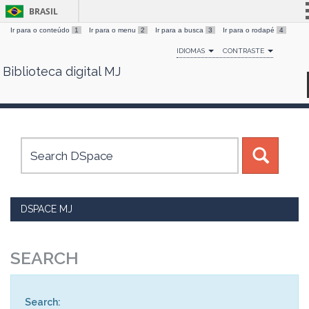
BRASIL
Ir para o conteúdo
1
Ir para o menu
2
Ir para a busca
3
Ir para o rodapé
4
Simplifique!
IDIOMAS
CONTRASTE
Comunica BR
Biblioteca digital MJ
Skip
Participe
navigation
Acesso à informação
Legislação
Canais
DSPACE MJ
SEARCH
Search: