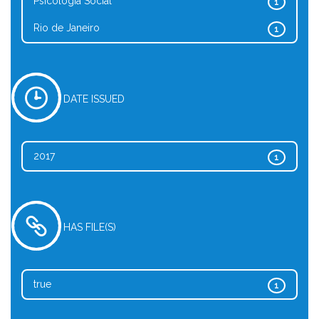
Psicologia Social
1
Rio de Janeiro
1
DATE ISSUED
2017
1
HAS FILE(S)
true
1