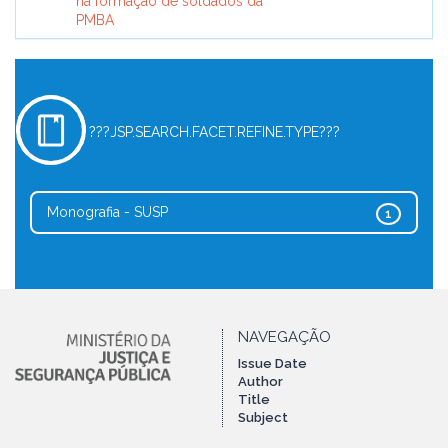
na formação de soldados da
PMBA
???JSP.SEARCH.FACET.REFINE.TYPE???
Monografia - SUSP
1
NAVEGAÇÃO
Issue Date
Author
Title
Subject