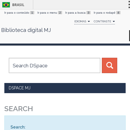
BRASIL
Ir para o conteúdo
1
Ir para o menu
2
Ir para a busca
3
Ir para o rodapé
4
Simplifique!
IDIOMAS
CONTRASTE
Comunica BR
Biblioteca digital MJ
Skip
Participe
navigation
Acesso à informação
Legislação
Canais
DSPACE MJ
SEARCH
Search: