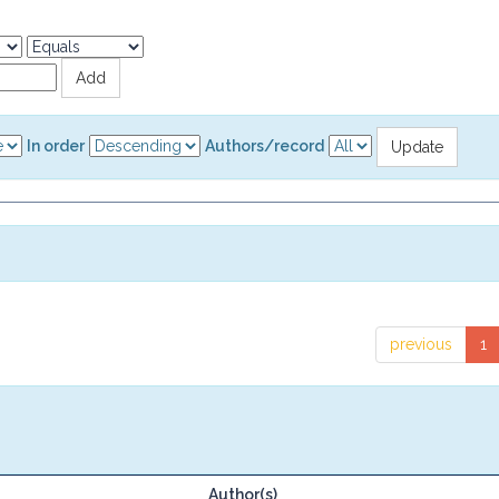
In order
Authors/record
previous
1
Author(s)