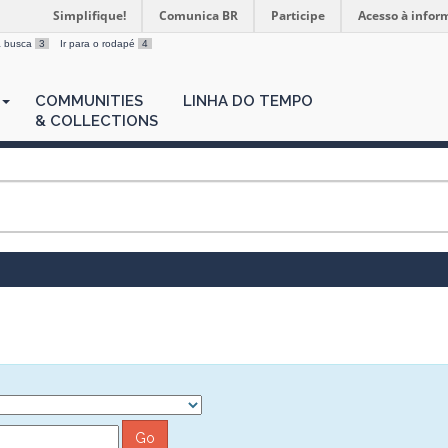
Simplifique!
Comunica BR
Participe
Acesso à infor
 a busca
3
Ir para o rodapé
4
COMMUNITIES
LINHA DO TEMPO
& COLLECTIONS