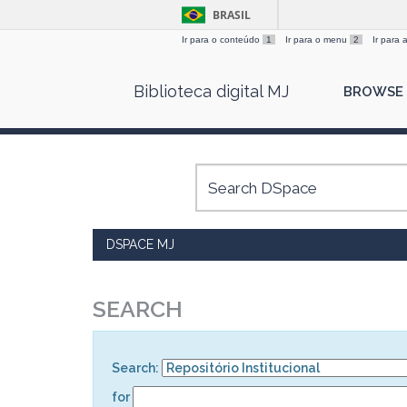
BRASIL
Ir para o conteúdo
1
Ir para o menu
2
Ir para
Skip
Biblioteca digital MJ
BROWSE
navigation
DSPACE MJ
SEARCH
Search:
for