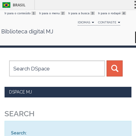
BRASIL
Ir para o conteúdo
1
Ir para o menu
2
Ir para a busca
3
Ir para o rodapé
4
Simplifique!
IDIOMAS
CONTRASTE
Comunica BR
Biblioteca digital MJ
Skip
Participe
navigation
Acesso à informação
Legislação
Canais
DSPACE MJ
SEARCH
Search: