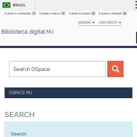
BRASIL
Ir para o conteúdo
1
Ir para o menu
2
Ir para a busca
3
Ir para o rodapé
4
Simplifique!
IDIOMAS
CONTRASTE
Comunica BR
Biblioteca digital MJ
Skip
Participe
navigation
Acesso à informação
Legislação
Canais
DSPACE MJ
SEARCH
Search: