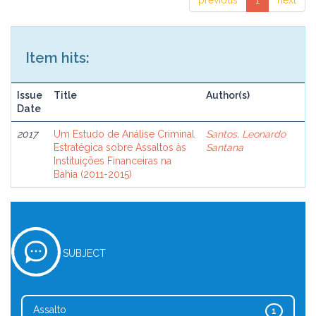
previous
1
next
Item hits:
Issue
Title
Author(s)
Date
2017
Um Estudo de Análise Criminal
Santos, Leonardo
Estratégica sobre Assaltos às
Santana
Instituições Financeiras na
Bahia (2011-2015)
SUBJECT
Assalto
1