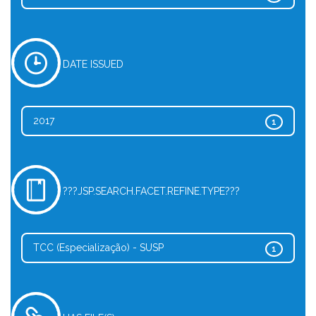
DATE ISSUED
2017
1
???JSP.SEARCH.FACET.REFINE.TYPE???
TCC (Especialização) - SUSP
1