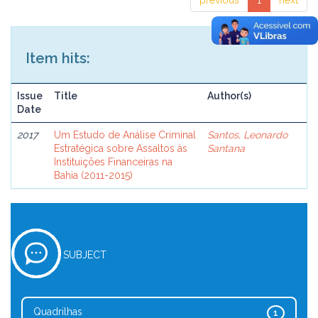
previous
1
next
Item hits:
Issue
Title
Author(s)
Date
2017
Um Estudo de Análise Criminal
Santos, Leonardo
Estratégica sobre Assaltos às
Santana
Instituições Financeiras na
Bahia (2011-2015)
SUBJECT
Quadrilhas
1