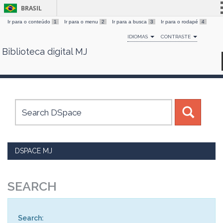
BRASIL
Ir para o conteúdo
1
Ir para o menu
2
Ir para a busca
3
Ir para o rodapé
4
Simplifique!
IDIOMAS
CONTRASTE
Comunica BR
Biblioteca digital MJ
Skip
Participe
navigation
Acesso à informação
Legislação
Canais
DSPACE MJ
SEARCH
Search: