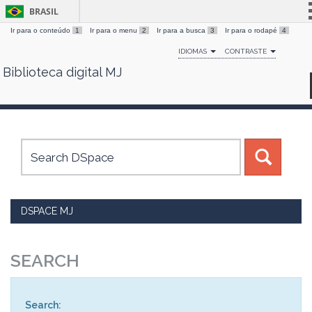
BRASIL
Ir para o conteúdo
1
Ir para o menu
2
Ir para a busca
3
Ir para o rodapé
4
Simplifique!
IDIOMAS
CONTRASTE
Comunica BR
Biblioteca digital MJ
Skip
Participe
navigation
Acesso à informação
Legislação
Canais
DSPACE MJ
SEARCH
Search: