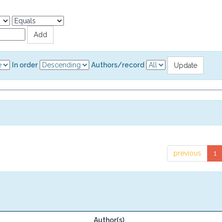
In order
Authors/record
previous
1
Author(s)