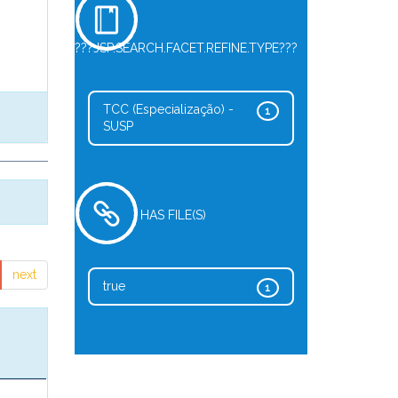
???JSP.SEARCH.FACET.REFINE.TYPE???
TCC (Especialização) -
1
SUSP
HAS FILE(S)
next
true
1