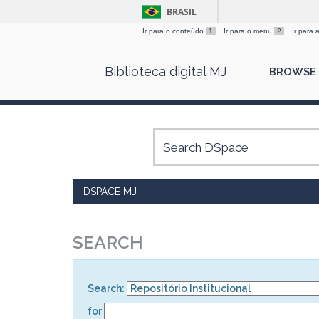
BRASIL
Ir para o conteúdo
1
Ir para o menu
2
Ir para
Skip
Biblioteca digital MJ
BROWSE
navigation
DSPACE MJ
SEARCH
Search:
for