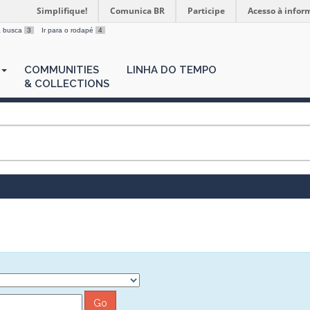
Simplifique!
Comunica BR
Participe
Acesso à infor
 a busca
3
Ir para o rodapé
4
COMMUNITIES
LINHA DO TEMPO
& COLLECTIONS