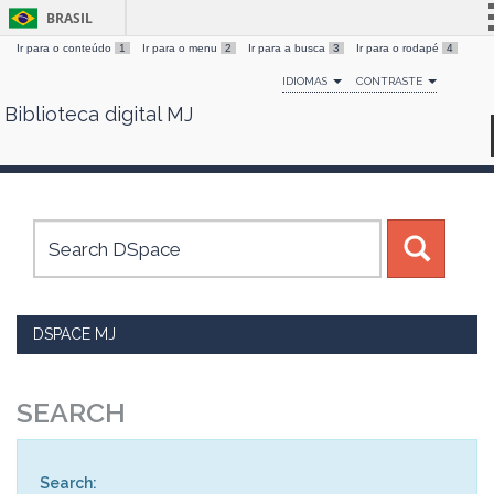
BRASIL
Ir para o conteúdo
1
Ir para o menu
2
Ir para a busca
3
Ir para o rodapé
4
Simplifique!
IDIOMAS
CONTRASTE
Comunica BR
Biblioteca digital MJ
Skip
Participe
navigation
Acesso à informação
Legislação
Canais
DSPACE MJ
SEARCH
Search: