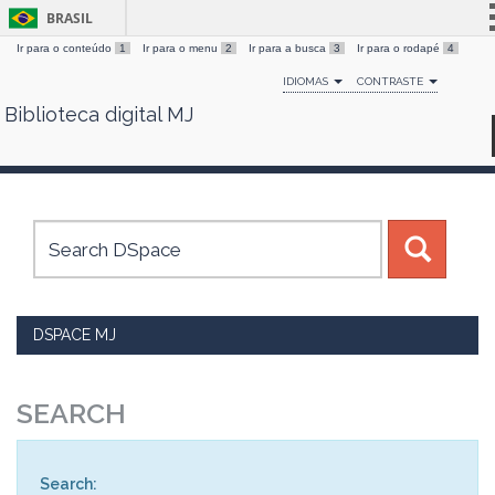
BRASIL
Ir para o conteúdo
1
Ir para o menu
2
Ir para a busca
3
Ir para o rodapé
4
Simplifique!
IDIOMAS
CONTRASTE
Comunica BR
Biblioteca digital MJ
Skip
Participe
navigation
Acesso à informação
Legislação
Canais
DSPACE MJ
SEARCH
Search: