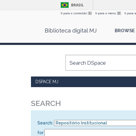
BRASIL
Ir para o conteúdo
1
Ir para o menu
2
Ir para
Skip
Biblioteca digital MJ
BROWSE
navigation
DSPACE MJ
SEARCH
Search:
for