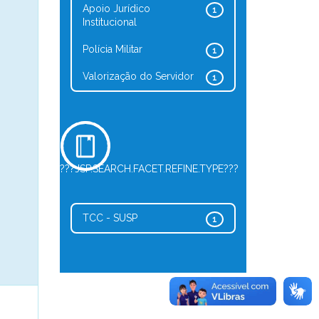
Apoio Jurídico
1
Institucional
Polícia Militar
1
Valorização do Servidor
1
???JSP.SEARCH.FACET.REFINE.TYPE???
TCC - SUSP
1