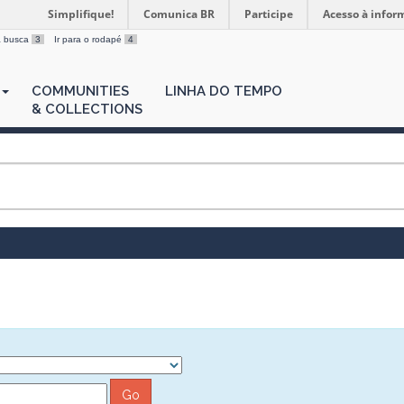
Simplifique!
Comunica BR
Participe
Acesso à infor
 a busca
3
Ir para o rodapé
4
COMMUNITIES
LINHA DO TEMPO
& COLLECTIONS