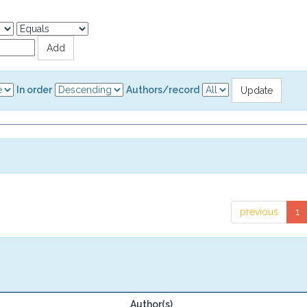
In order
Authors/record
previous
1
Author(s)