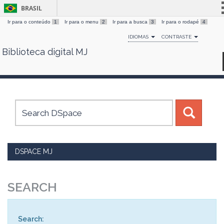
BRASIL
Ir para o conteúdo
1
Ir para o menu
2
Ir para a busca
3
Ir para o rodapé
4
Simplifique!
IDIOMAS
CONTRASTE
Comunica BR
Biblioteca digital MJ
Skip
Participe
navigation
Acesso à informação
Legislação
Canais
DSPACE MJ
SEARCH
Search: