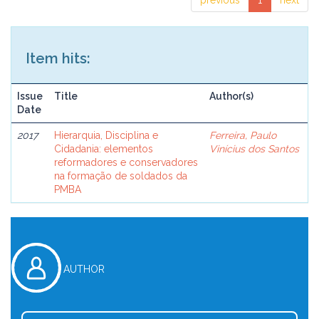
previous
1
next
Item hits:
Issue
Title
Author(s)
Date
2017
Hierarquia, Disciplina e
Ferreira, Paulo
Cidadania: elementos
Vinícius dos Santos
reformadores e conservadores
na formação de soldados da
PMBA
AUTHOR