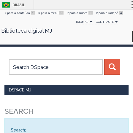
BRASIL
Ir para o conteúdo
1
Ir para o menu
2
Ir para a busca
3
Ir para o rodapé
4
Simplifique!
IDIOMAS
CONTRASTE
Comunica BR
Biblioteca digital MJ
Skip
Participe
navigation
Acesso à informação
Legislação
Canais
DSPACE MJ
SEARCH
Search: