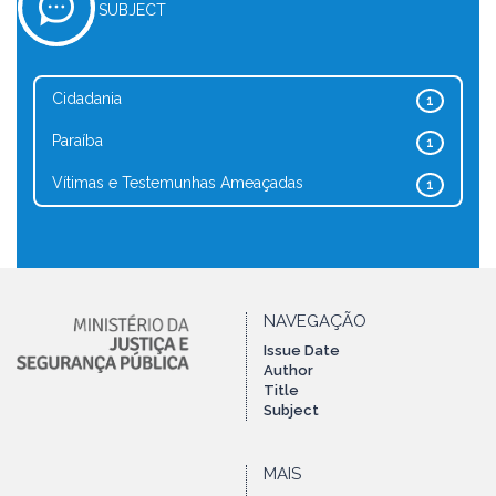
SUBJECT
Cidadania
1
Paraíba
1
Vítimas e Testemunhas Ameaçadas
1
NAVEGAÇÃO
Issue Date
Author
Title
Subject
MAIS