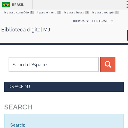
BRASIL
Ir para o conteúdo
1
Ir para o menu
2
Ir para a busca
3
Ir para o rodapé
4
Simplifique!
IDIOMAS
CONTRASTE
Comunica BR
Biblioteca digital MJ
Skip
Participe
navigation
Acesso à informação
Legislação
Canais
DSPACE MJ
SEARCH
Search: