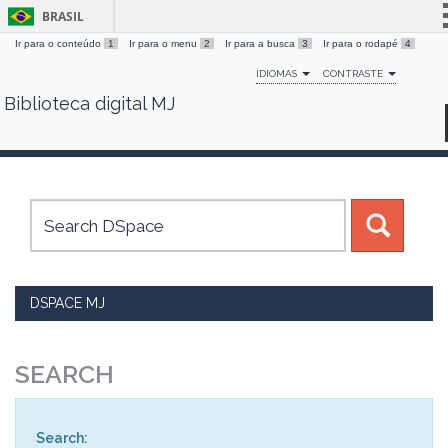
BRASIL
Ir para o conteúdo
1
Ir para o menu
2
Ir para a busca
3
Ir para o rodapé
4
Simplifique!
IDIOMAS
CONTRASTE
Comunica BR
Biblioteca digital MJ
Skip
Participe
navigation
Acesso à informação
Legislação
Canais
DSPACE MJ
SEARCH
Search: