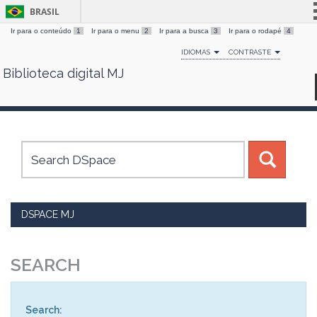
BRASIL
Ir para o conteúdo
1
Ir para o menu
2
Ir para a busca
3
Ir para o rodapé
4
Simplifique!
IDIOMAS
CONTRASTE
Comunica BR
Biblioteca digital MJ
Skip
Participe
navigation
Acesso à informação
Legislação
Canais
DSPACE MJ
SEARCH
Search: