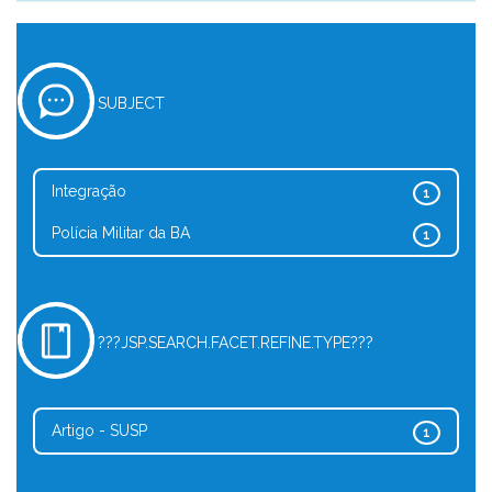
SUBJECT
Integração
1
Polícia Militar da BA
1
???JSP.SEARCH.FACET.REFINE.TYPE???
Artigo - SUSP
1