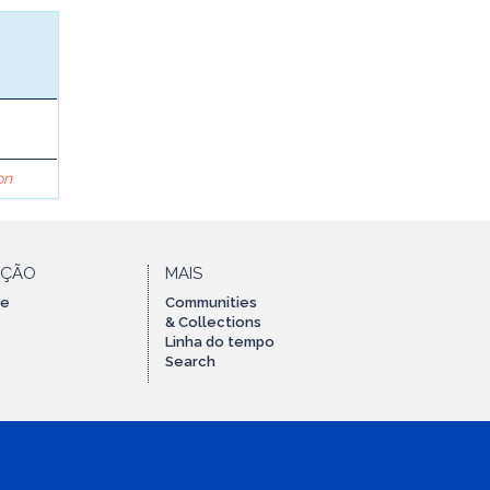
on
AÇÃO
MAIS
te
Communities
& Collections
Linha do tempo
Search