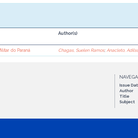
Author(s)
litar do Paraná
Chagas, Suelen Ramos
;
Anacleto, Adils
NAVEG
Issue Da
Author
Title
Subject