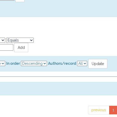
In order
Authors/record
previous
1