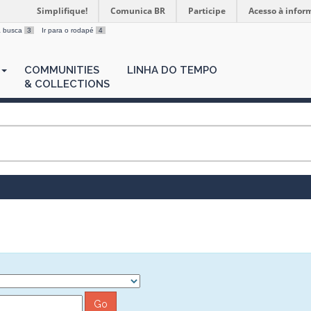
Simplifique!
Comunica BR
Participe
Acesso à infor
 a busca
3
Ir para o rodapé
4
COMMUNITIES
LINHA DO TEMPO
& COLLECTIONS