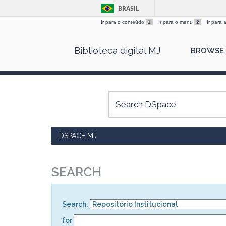
BRASIL
Ir para o conteúdo
1
Ir para o menu
2
Ir para
Skip
Biblioteca digital MJ
BROWSE
navigation
DSPACE MJ
SEARCH
Search:
for