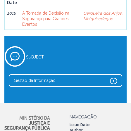
Date
2018
A Tomada de Decisão na
Cerqueira dos Anjos,
Segurança para Grandes
Melquisedeque
Eventos
SUBJECT
Gestão da Informação
1
NAVEGAÇÃO
Issue Date
Author