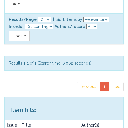
Results/Page
|
Sort items by
In order
Authors/record
Results 1-1 of 1 (Search time: 0.002 seconds).
previous
1
next
Item hits:
Issue
Title
Author(s)