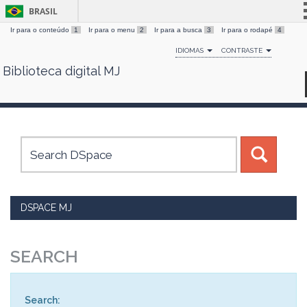
BRASIL
Ir para o conteúdo
1
Ir para o menu
2
Ir para a busca
3
Ir para o rodapé
4
Simplifique!
IDIOMAS
CONTRASTE
Comunica BR
Biblioteca digital MJ
Skip
Participe
navigation
Acesso à informação
Legislação
Canais
DSPACE MJ
SEARCH
Search: