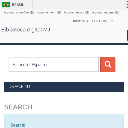
BRASIL
Ir para o conteúdo
1
Ir para o menu
2
Ir para a busca
3
Ir para o rodapé
4
Simplifique!
IDIOMAS
CONTRASTE
Comunica BR
Biblioteca digital MJ
Skip
Participe
navigation
Acesso à informação
Legislação
Canais
DSPACE MJ
SEARCH
Search: