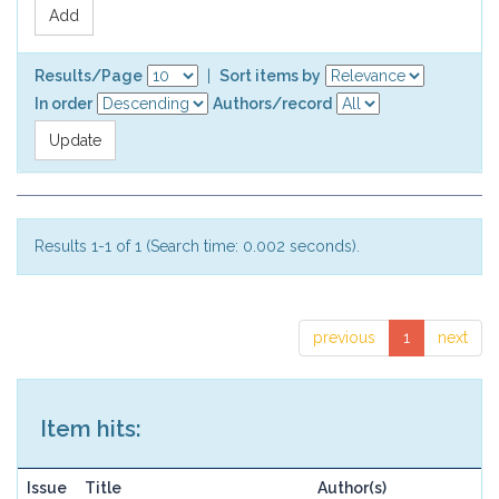
Results/Page
|
Sort items by
In order
Authors/record
Results 1-1 of 1 (Search time: 0.002 seconds).
previous
1
next
Item hits:
Issue
Title
Author(s)