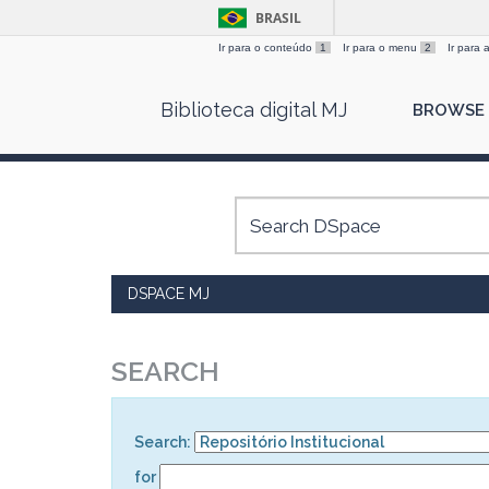
BRASIL
Ir para o conteúdo
1
Ir para o menu
2
Ir para
Skip
Biblioteca digital MJ
BROWSE
navigation
DSPACE MJ
SEARCH
Search:
for