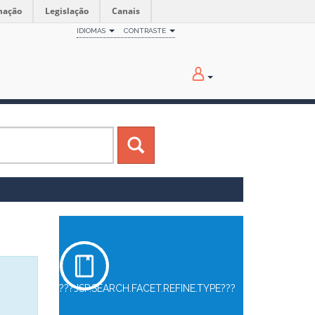
mação
Legislação
Canais
IDIOMAS
CONTRASTE
???JSP.SEARCH.FACET.REFINE.TYPE???