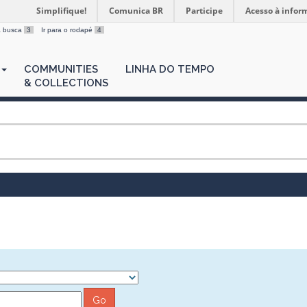
Simplifique!
Comunica BR
Participe
Acesso à infor
 a busca
3
Ir para o rodapé
4
COMMUNITIES
LINHA DO TEMPO
& COLLECTIONS