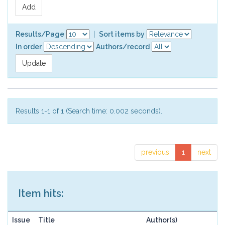
Results/Page
|
Sort items by
In order
Authors/record
Results 1-1 of 1 (Search time: 0.002 seconds).
previous
1
next
Item hits:
Issue
Title
Author(s)