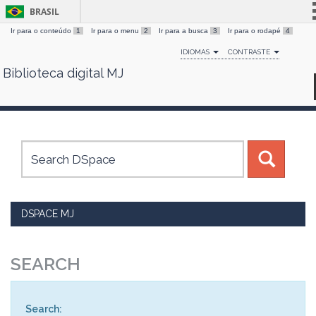
BRASIL
Ir para o conteúdo
1
Ir para o menu
2
Ir para a busca
3
Ir para o rodapé
4
Simplifique!
IDIOMAS
CONTRASTE
Comunica BR
Biblioteca digital MJ
Skip
Participe
navigation
Acesso à informação
Legislação
Canais
DSPACE MJ
SEARCH
Search: