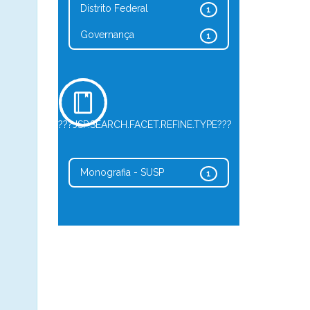
Distrito Federal
1
Governança
1
???JSP.SEARCH.FACET.REFINE.TYPE???
Monografia - SUSP
1