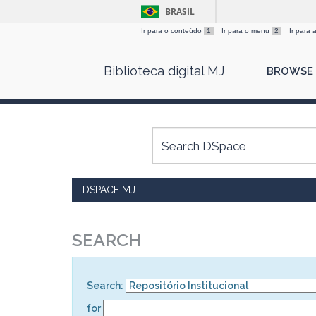
BRASIL
Ir para o conteúdo
1
Ir para o menu
2
Ir para
Skip
Biblioteca digital MJ
BROWSE
navigation
DSPACE MJ
SEARCH
Search:
for