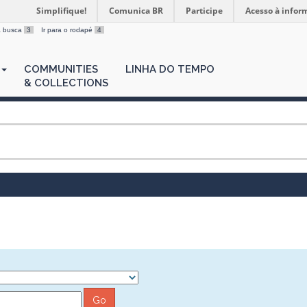
Simplifique!
Comunica BR
Participe
Acesso à infor
 a busca
3
Ir para o rodapé
4
COMMUNITIES
LINHA DO TEMPO
& COLLECTIONS