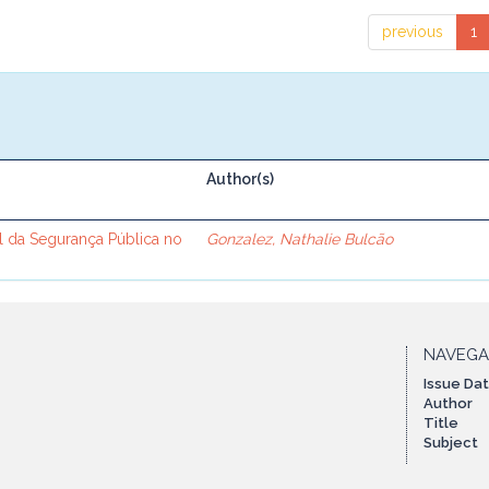
previous
1
Author(s)
l da Segurança Pública no
Gonzalez, Nathalie Bulcão
NAVEG
Issue Da
Author
Title
Subject