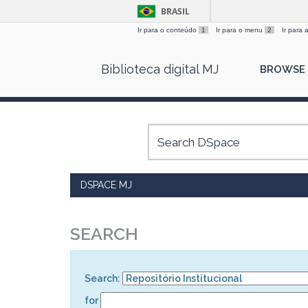
BRASIL
Ir para o conteúdo
1
Ir para o menu
2
Ir para
Skip
Biblioteca digital MJ
BROWSE
navigation
DSPACE MJ
SEARCH
Search:
for