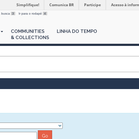
Simplifique!
Comunica BR
Participe
Acesso à infor
 a busca
3
Ir para o rodapé
4
COMMUNITIES
LINHA DO TEMPO
& COLLECTIONS