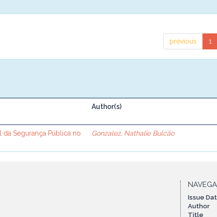
previous
1
Author(s)
l da Segurança Pública no
Gonzalez, Nathalie Bulcão
NAVEG
Issue Da
Author
Title