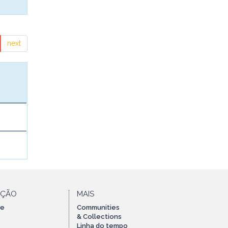
next
AÇÃO
MAIS
te
Communities
& Collections
Linha do tempo