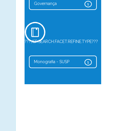
Governança
1
???JSP.SEARCH.FACET.REFINE.TYPE???
Monografia - SUSP
1