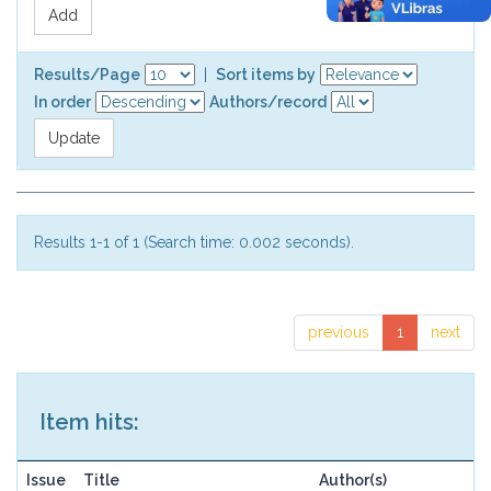
Results/Page
|
Sort items by
In order
Authors/record
Results 1-1 of 1 (Search time: 0.002 seconds).
previous
1
next
Item hits:
Issue
Title
Author(s)