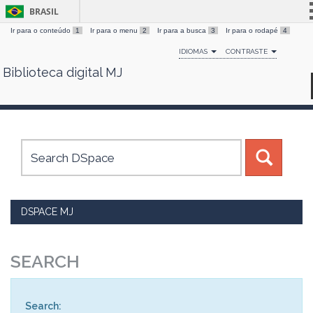
BRASIL
Ir para o conteúdo
1
Ir para o menu
2
Ir para a busca
3
Ir para o rodapé
4
Simplifique!
IDIOMAS
CONTRASTE
Comunica BR
Biblioteca digital MJ
Skip
Participe
navigation
Acesso à informação
Legislação
Canais
DSPACE MJ
SEARCH
Search: