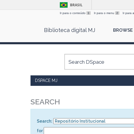
BRASIL
Ir para o conteúdo
1
Ir para o menu
2
Ir para
Skip
Biblioteca digital MJ
BROWSE
navigation
DSPACE MJ
SEARCH
Search:
for