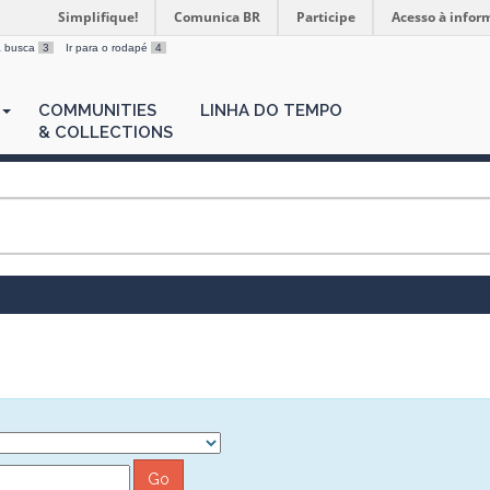
Simplifique!
Comunica BR
Participe
Acesso à infor
 a busca
3
Ir para o rodapé
4
COMMUNITIES
LINHA DO TEMPO
& COLLECTIONS