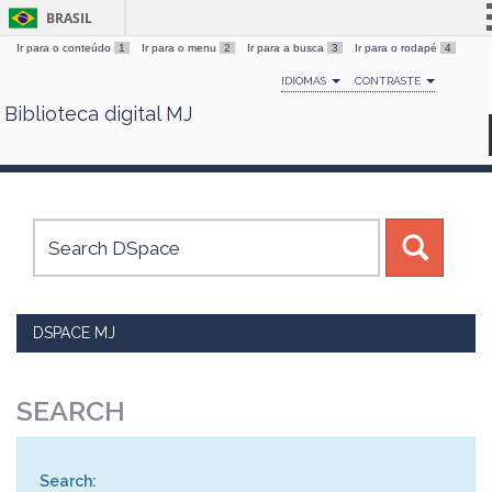
BRASIL
Ir para o conteúdo
1
Ir para o menu
2
Ir para a busca
3
Ir para o rodapé
4
Simplifique!
IDIOMAS
CONTRASTE
Comunica BR
Biblioteca digital MJ
Skip
Participe
navigation
Acesso à informação
Legislação
Canais
DSPACE MJ
SEARCH
Search: