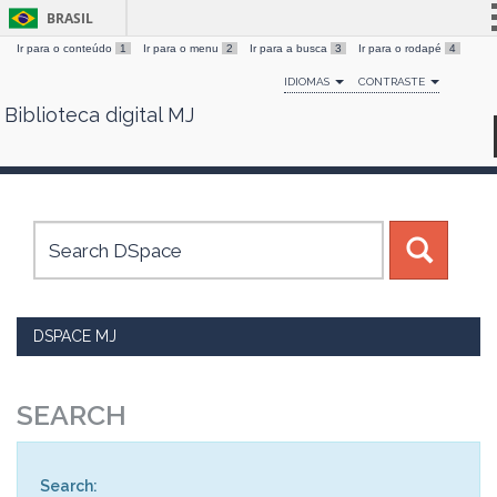
BRASIL
Ir para o conteúdo
1
Ir para o menu
2
Ir para a busca
3
Ir para o rodapé
4
Simplifique!
IDIOMAS
CONTRASTE
Comunica BR
Biblioteca digital MJ
Skip
Participe
navigation
Acesso à informação
Legislação
Canais
DSPACE MJ
SEARCH
Search: