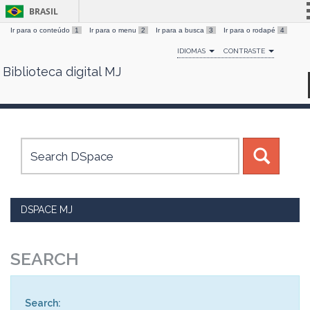
BRASIL
Ir para o conteúdo
1
Ir para o menu
2
Ir para a busca
3
Ir para o rodapé
4
Simplifique!
IDIOMAS
CONTRASTE
Comunica BR
Biblioteca digital MJ
Skip
Participe
navigation
Acesso à informação
Legislação
Canais
DSPACE MJ
SEARCH
Search: