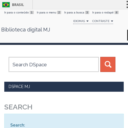
BRASIL
Ir para o conteúdo
1
Ir para o menu
2
Ir para a busca
3
Ir para o rodapé
4
Simplifique!
IDIOMAS
CONTRASTE
Comunica BR
Biblioteca digital MJ
Skip
Participe
navigation
Acesso à informação
Legislação
Canais
DSPACE MJ
SEARCH
Search: