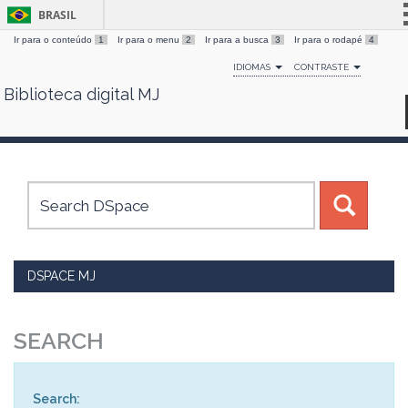
BRASIL
Ir para o conteúdo
1
Ir para o menu
2
Ir para a busca
3
Ir para o rodapé
4
Simplifique!
IDIOMAS
CONTRASTE
Comunica BR
Biblioteca digital MJ
Skip
Participe
navigation
Acesso à informação
Legislação
Canais
DSPACE MJ
SEARCH
Search: