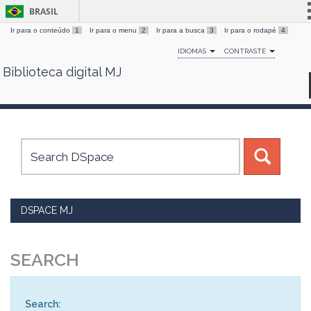
BRASIL
Ir para o conteúdo
1
Ir para o menu
2
Ir para a busca
3
Ir para o rodapé
4
Simplifique!
IDIOMAS
CONTRASTE
Comunica BR
Biblioteca digital MJ
Skip
Participe
navigation
Acesso à informação
Legislação
Canais
DSPACE MJ
SEARCH
Search: