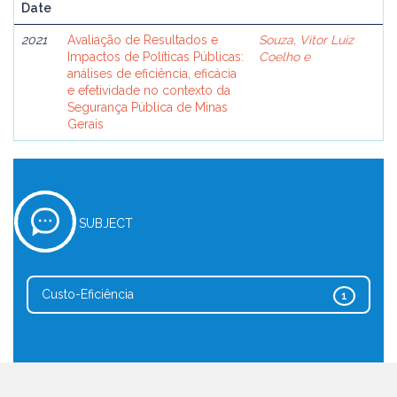
Date
2021
Avaliação de Resultados e
Souza, Vitor Luiz
Impactos de Políticas Públicas:
Coelho e
análises de eficiência, eficácia
e efetividade no contexto da
Segurança Pública de Minas
Gerais
SUBJECT
Custo-Eficiência
1