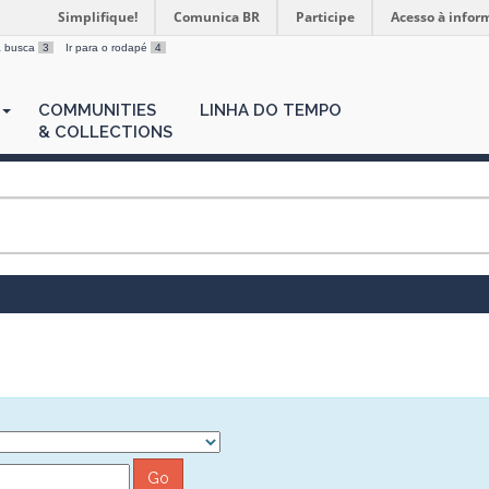
Simplifique!
Comunica BR
Participe
Acesso à infor
 a busca
3
Ir para o rodapé
4
COMMUNITIES
LINHA DO TEMPO
& COLLECTIONS