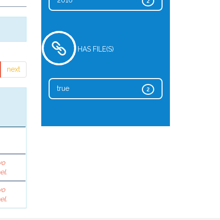
2016
2
HAS FILE(S)
next
true
2
vo
el.
vo
el.