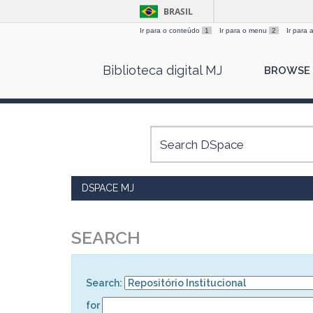
BRASIL
Ir para o conteúdo
1
Ir para o menu
2
Ir para
Skip
Biblioteca digital MJ
BROWSE
navigation
DSPACE MJ
SEARCH
Search:
for