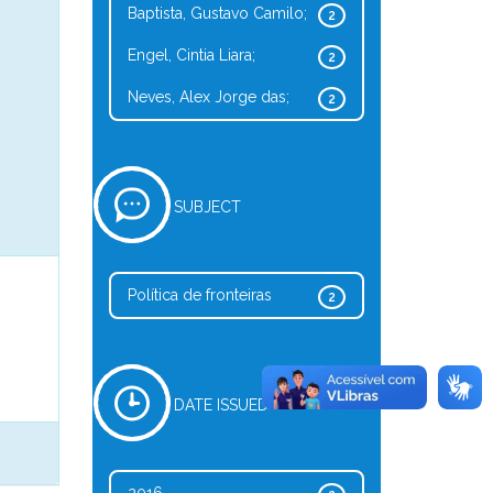
Baptista, Gustavo Camilo;
2
Engel, Cintia Liara;
2
Neves, Alex Jorge das;
2
SUBJECT
Política de fronteiras
2
DATE ISSUED