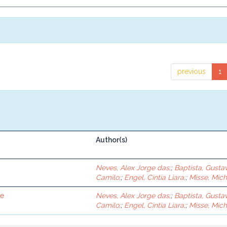
previous
1
Author(s)
Neves, Alex Jorge das;
;
Baptista, Gusta
Camilo;
;
Engel, Cintia Liara;
;
Misse, Mich
te
Neves, Alex Jorge das;
;
Baptista, Gusta
Camilo;
;
Engel, Cintia Liara;
;
Misse, Mich