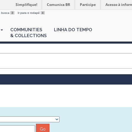
Simplifique!
Comunica BR
Participe
Acesso à infor
 a busca
3
Ir para o rodapé
4
COMMUNITIES
LINHA DO TEMPO
& COLLECTIONS