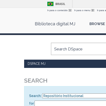
BRASIL
Ir para o conteúdo
1
Ir para o menu
2
Ir para
Skip
Biblioteca digital MJ
BROWSE
navigation
DSPACE MJ
SEARCH
Search:
for