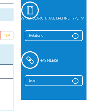
???JSP.SEARCH.FACET.REFINE.TYPE???
next
Relatório
2
HAS FILE(S)
true
2