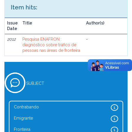
Item hits:
Issue
Title
Author(s)
Date
2012
Pesquisa ENAFRON :
-
diagnóstico sobre tráfico de
pessoas nas áreas de fronteira
SUBJECT
Contrabando
1
Emigrante
1
Fronteira
1