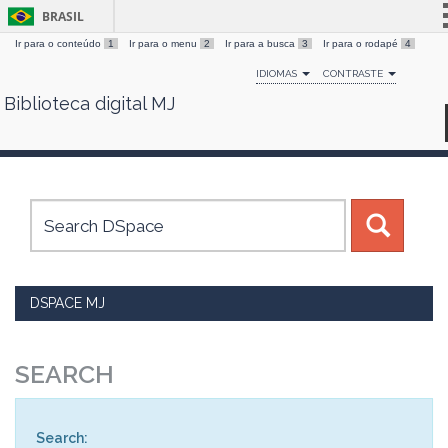
BRASIL
Ir para o conteúdo
1
Ir para o menu
2
Ir para a busca
3
Ir para o rodapé
4
Simplifique!
IDIOMAS
CONTRASTE
Comunica BR
Biblioteca digital MJ
Skip
Participe
navigation
Acesso à informação
Legislação
Canais
DSPACE MJ
SEARCH
Search: