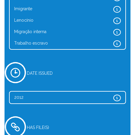
Imigrante
1
Lenocínio
1
Migração interna
1
Trabalho escravo
1
DATE ISSUED
2012
1
HAS FILE(S)