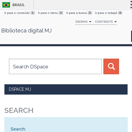
BRASIL
Ir para o conteúdo
1
Ir para o menu
2
Ir para a busca
3
Ir para o rodapé
4
Simplifique!
IDIOMAS
CONTRASTE
Comunica BR
Biblioteca digital MJ
Skip
Participe
navigation
Acesso à informação
Legislação
Canais
DSPACE MJ
SEARCH
Search: