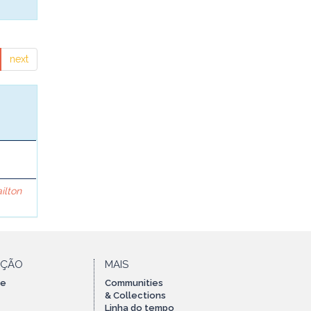
next
ilton
AÇÃO
MAIS
te
Communities
& Collections
Linha do tempo