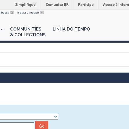
Simplifique!
Comunica BR
Participe
Acesso à infor
 a busca
3
Ir para o rodapé
4
COMMUNITIES
LINHA DO TEMPO
& COLLECTIONS