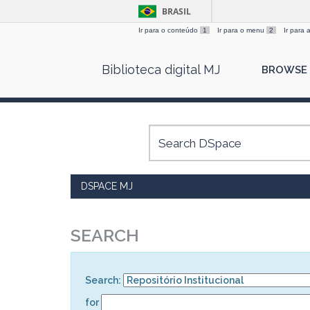
BRASIL
Ir para o conteúdo
1
Ir para o menu
2
Ir para
Skip
Biblioteca digital MJ
BROWSE
navigation
DSPACE MJ
SEARCH
Search:
for