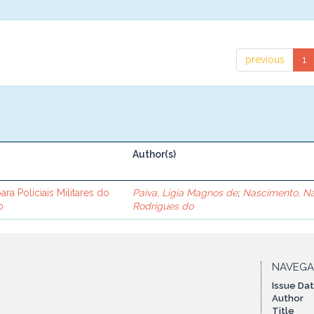
previous
1
Author(s)
ra Policiais Militares do
Paiva, Lígia Magnos de
;
Nascimento, Na
o
Rodrigues do
NAVEG
Issue Da
Author
Title