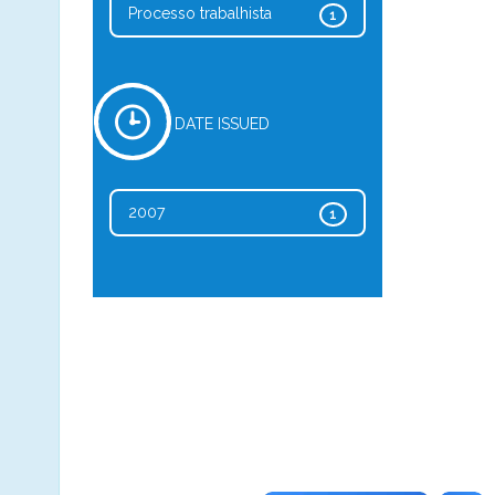
Processo trabalhista
1
DATE ISSUED
2007
1