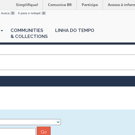
Simplifique!
Comunica BR
Participe
Acesso à infor
 a busca
3
Ir para o rodapé
4
COMMUNITIES
LINHA DO TEMPO
& COLLECTIONS