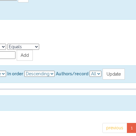
In order
Authors/record
previous
1