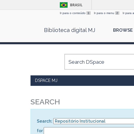
BRASIL
Ir para o conteúdo
1
Ir para o menu
2
Ir para
Skip
Biblioteca digital MJ
BROWSE
navigation
DSPACE MJ
SEARCH
Search:
for