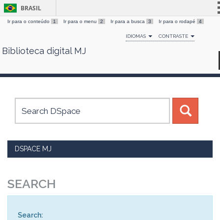
BRASIL
Ir para o conteúdo
1
Ir para o menu
2
Ir para a busca
3
Ir para o rodapé
4
Simplifique!
IDIOMAS
CONTRASTE
Comunica BR
Biblioteca digital MJ
Skip
Participe
navigation
Acesso à informação
Legislação
Canais
DSPACE MJ
SEARCH
Search: