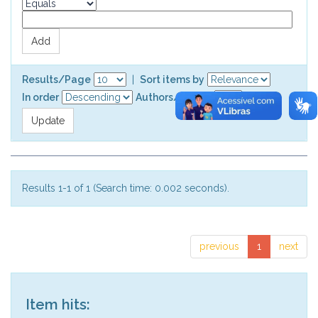
Results/Page
|
Sort items by
In order
Authors/record
Results 1-1 of 1 (Search time: 0.002 seconds).
previous
1
next
Item hits: