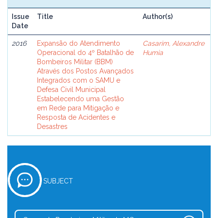
Issue
Title
Author(s)
Date
2016
Expansão do Atendimento
Casarim, Alexandre
Operacional do 4º Batalhão de
Humia
Bombeiros Militar (BBM)
Através dos Postos Avançados
Integrados com o SAMU e
Defesa Civil Municipal
Estabelecendo uma Gestão
em Rede para Mitigação e
Resposta de Acidentes e
Desastres
SUBJECT