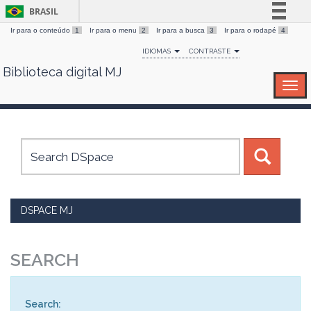
BRASIL
Ir para o conteúdo
1
Ir para o menu
2
Ir para a busca
3
Ir para o rodapé
4
Simplifique!
IDIOMAS
CONTRASTE
Comunica BR
Biblioteca digital MJ
Skip
Participe
navigation
Acesso à informação
Legislação
Canais
DSPACE MJ
SEARCH
Search: