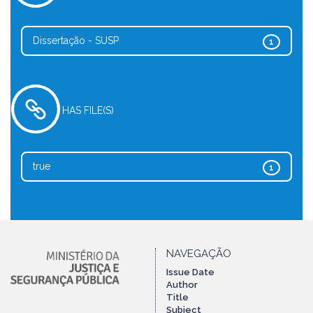
Dissertação - SUSP
1
HAS FILE(S)
true
1
NAVEGAÇÃO
Issue Date
Author
Title
Subject