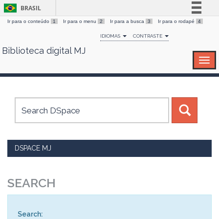
BRASIL
Ir para o conteúdo
1
Ir para o menu
2
Ir para a busca
3
Ir para o rodapé
4
Simplifique!
IDIOMAS
CONTRASTE
Comunica BR
Biblioteca digital MJ
Skip
Participe
navigation
Acesso à informação
Legislação
Canais
DSPACE MJ
SEARCH
Search: