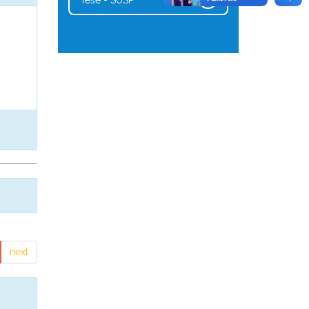
Tese - SUSP
1
next