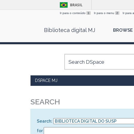
BRASIL
Ir para o conteúdo
1
Ir para o menu
2
Ir para
Skip
Biblioteca digital MJ
BROWSE
navigation
DSPACE MJ
SEARCH
Search:
for