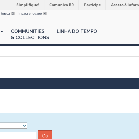
Simplifique!
Comunica BR
Participe
Acesso à infor
 a busca
3
Ir para o rodapé
4
COMMUNITIES
LINHA DO TEMPO
& COLLECTIONS