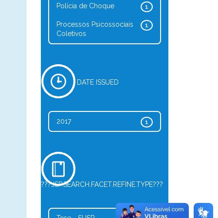
Polícia de Choque
1
Processos Psicossociais
1
Coletivos
DATE ISSUED
2017
1
???JSP.SEARCH.FACET.REFINE.TYPE???