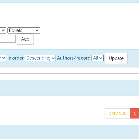
In order
Authors/record
previous
1