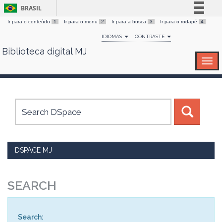
BRASIL
Ir para o conteúdo
1
Ir para o menu
2
Ir para a busca
3
Ir para o rodapé
4
Simplifique!
IDIOMAS
CONTRASTE
Comunica BR
Biblioteca digital MJ
Skip
Participe
navigation
Acesso à informação
Legislação
Canais
DSPACE MJ
SEARCH
Search: