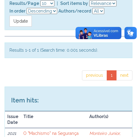
Results/Page
|
Sort items by
In order
Authors/record
Results 1-1 of 1 (Search time: 0.001 seconds).
previous
1
next
Item hits:
Issue
Title
Author(s)
Date
2021
O "Machismo" na Segurança
Monteiro Junior,