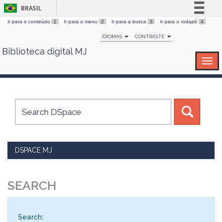
BRASIL
Ir para o conteúdo
1
Ir para o menu
2
Ir para a busca
3
Ir para o rodapé
4
Simplifique!
IDIOMAS
CONTRASTE
Comunica BR
Biblioteca digital MJ
Skip
Participe
navigation
Acesso à informação
Legislação
Canais
DSPACE MJ
SEARCH
Search: