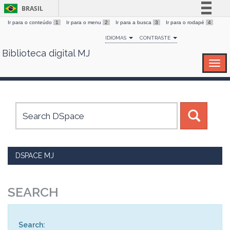
BRASIL
Ir para o conteúdo
1
Ir para o menu
2
Ir para a busca
3
Ir para o rodapé
4
Simplifique!
IDIOMAS
CONTRASTE
Comunica BR
Biblioteca digital MJ
Skip
Participe
navigation
Acesso à informação
Legislação
Canais
DSPACE MJ
SEARCH
Search: