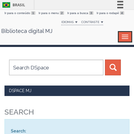
BRASIL
Ir para o conteúdo
1
Ir para o menu
2
Ir para a busca
3
Ir para o rodapé
4
Simplifique!
IDIOMAS
CONTRASTE
Comunica BR
Biblioteca digital MJ
Skip
Participe
navigation
Acesso à informação
Legislação
Canais
DSPACE MJ
SEARCH
Search: