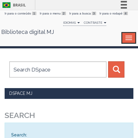
BRASIL
Ir para o conteúdo
1
Ir para o menu
2
Ir para a busca
3
Ir para o rodapé
4
Simplifique!
IDIOMAS
CONTRASTE
Comunica BR
Biblioteca digital MJ
Skip
Participe
navigation
Acesso à informação
Legislação
Canais
DSPACE MJ
SEARCH
Search: